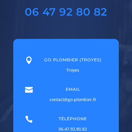
06 47 92 80 82

GO PLOMBIER (TROYES)
Troyes

EMAIL
contact@go-plombier.fr

TÉLÉPHONE
06.47.92.80.82