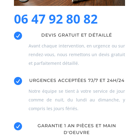
06 47 92 80 82

DEVIS GRATUIT ET DÉTAILLÉ
Avant chaque intervention, en urgence ou sur
rendez-vous, nous remettons un devis gratuit
et parfaitement détaillé.

URGENCES ACCEPTÉES 7J/7 ET 24H/24
Notre équipe se tient à votre service de jour
comme de nuit, du lundi au dimanche, y
compris les jours fériés.

GARANTIE 1 AN PIÈCES ET MAIN
D'OEUVRE